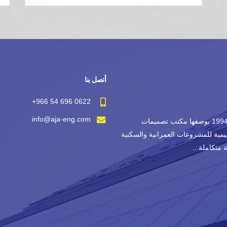
أتصل بنا
+966 54 696 0622
info@aja-eng.com
ﻟﻘﺪ ﺗﺄﺳﺴﺖ ﺷﺮﻛﺔ اﺟﺎ ﻟﻼﺳﺘﺸﺎرات اﻟﻬﻨﺪﺳﻴﺔ ﻓﻲ ﻋﺎم 1994 ﺑﻮﺻﻔﻬﺎ ﻣﻜﺘﺐ ﺗﺼﻤﻴﻤﺎت
ﻴﻤﻴﺔ ﻟﻠﻤﺸﺮوﻋﺎت اﻟﻌﻤﺮاﻧﻴﺔ واﻟﺴﻜﻨﻴﺔ
ﻣﺘﻜﺎﻣﻠﺔ...