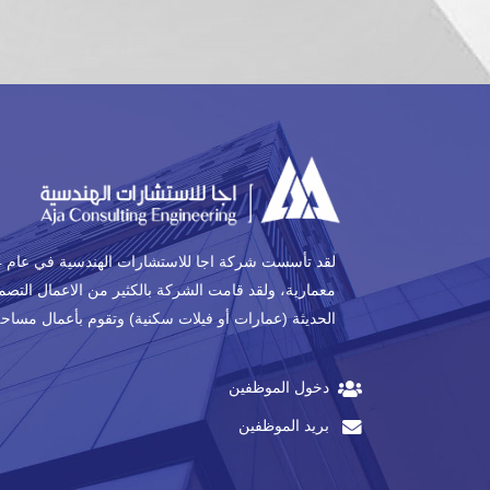
ﻣﻌﻤﺎرﻳﺔ، وﻟﻘﺪ ﻗﺎﻣﺖ اﻟﺸﺮﻛﺔ ﺑﺎﻟﻜﺜﻴﺮ ﻣﻦ الاﻋﻤﺎل اﻟﺘﺼﻤ
اﻟﺤﺪﻳﺜﺔ (ﻋﻤﺎرات أو ﻓﻴﻼت ﺳﻜﻨﻴﺔ) وﺗﻘﻮم ﺑﺄﻋﻤﺎل ﻣﺴﺎﺣﺔ 
دخول الموظفين
بريد الموظفين